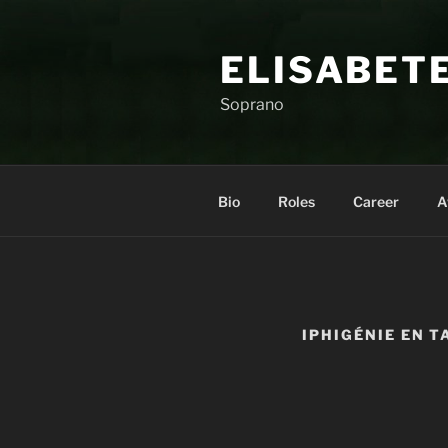
Skip
to
ELISABET
content
Soprano
Bio
Roles
Career
A
IPHIGÉNIE EN T