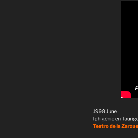
1998 June
Iphigènie en Taurig
Teatro de la Zarzu